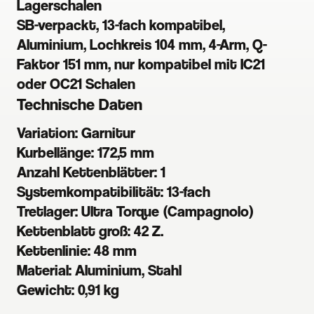
Lagerschalen
SB-verpackt, 13-fach kompatibel,
Aluminium, Lochkreis 104 mm, 4-Arm, Q-
Faktor 151 mm, nur kompatibel mit IC21
oder OC21 Schalen
Technische Daten
Variation:
Garnitur
Kurbellänge:
172,5 mm
Anzahl Kettenblätter:
1
Systemkompatibilität:
13-fach
Tretlager:
Ultra Torque (Campagnolo)
Kettenblatt groß:
42 Z.
Kettenlinie:
48 mm
Material:
Aluminium, Stahl
Gewicht:
0,91 kg