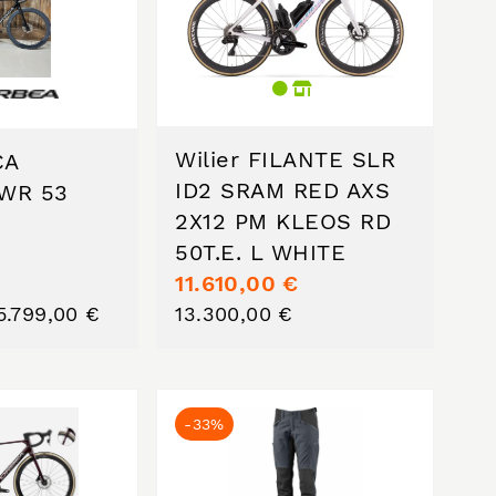
Wilier FILANTE SLR
CA
ID2 SRAM RED AXS
PWR 53
2X12 PM KLEOS RD
50T.E. L WHITE
11.610,00 €
5.799,00 €
13.300,00 €
-33%