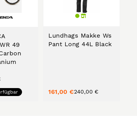
Lundhags Makke Ws
CA
Pant Long 44L Black
PWR 49
Carbon
anium
€
161,00 €
240,00 €
erfügbar