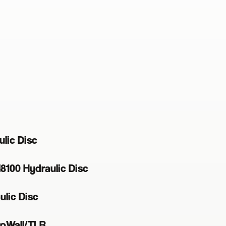
lic Disc
100 Hydraulic Disc
lic Disc
ProWall/TLR