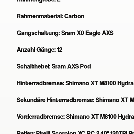
Rahmenmaterial: Carbon
Gangschaltung: Sram X0 Eagle AXS
Anzahl Gänge: 12
Schalthebel: Sram AXS Pod
Hinterradbremse: Shimano XT M8100 Hydrau
Sekundäre Hinterradbremse: Shimano XT M8
Vorderradbremse: Shimano XT M8100 Hydrau
Reifen: Pirelli Scorpion XC RC 2.40" 120TPI 