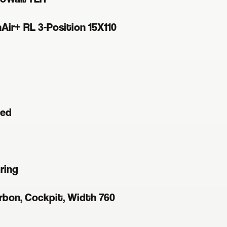
Air+ RL 3-Position 15X110
eed
aring
rbon, Cockpit, Width 760