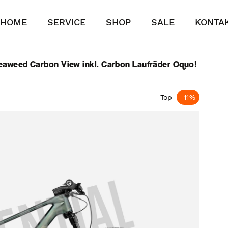
HOME
SERVICE
SHOP
SALE
KONTA
weed Carbon View inkl. Carbon Laufräder Oquo!
Top
-11%