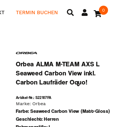
0
KT
TERMIN BUCHEN
Orbea ALMA M-TEAM AXS L
Seaweed Carbon View inkl.
Carbon Laufräder Oquo!
Artikel-Nr.: S22107FA
Marke: Orbea
Farbe: Seaweed Carbon View (Matt-Gloss)
Geschlecht: Herren
Rahmengröße: L