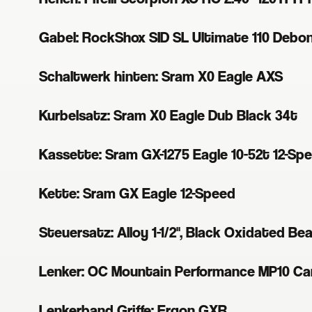
Gabel: RockShox SID SL Ultimate 110 Debon
Schaltwerk hinten: Sram X0 Eagle AXS
Kurbelsatz: Sram X0 Eagle Dub Black 34t
Kassette: Sram GX-1275 Eagle 10-52t 12-Sp
Kette: Sram GX Eagle 12-Speed
Steuersatz: Alloy 1-1/2", Black Oxidated Be
Lenker: OC Mountain Performance MP10 Ca
Lenkerband Griffe: Ergon GXR