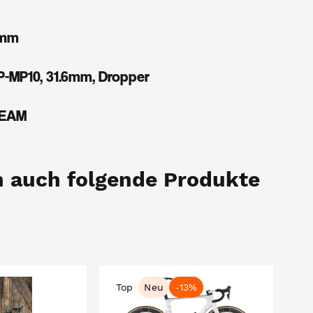
7mm
-MP10, 31.6mm, Dropper
TEAM
 auch folgende Produkte
Top
Neu
-13%