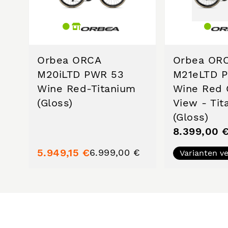
Orbea ORCA
Orbea OR
M20iLTD PWR 53
M21eLTD 
Wine Red-Titanium
Wine Red 
(Gloss)
View - Tit
(Gloss)
8.399,00 
5.949,15 €
6.999,00 €
Varianten v