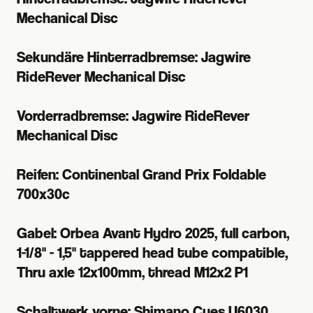
Mechanical Disc
Sekundäre Hinterradbremse: Jagwire
RideRever Mechanical Disc
Vorderradbremse: Jagwire RideRever
Mechanical Disc
Reifen: Continental Grand Prix Foldable
700x30c
Gabel: Orbea Avant Hydro 2025, full carbon,
1-1/8" - 1,5" tappered head tube compatible,
Thru axle 12x100mm, thread M12x2 P1
Schaltwerk vorne: Shimano Cues U6030