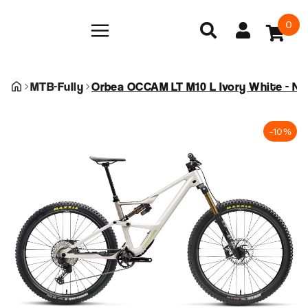
0
MTB-Fully
Orbea OCCAM LT M10 L Ivory White - Nic
-10%