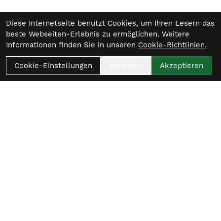
Diese Internetseite benutzt Cookies, um Ihren Lesern das
beste Webseiten-Erlebnis zu ermöglichen. Weitere
Informationen finden Sie in unseren
Cookie-Richtlinien.
Cookie-Einstellungen
Ablehnen
Akzeptieren
Womit beginnt
dein nächster Ride?
Beratungstermin vereinbaren