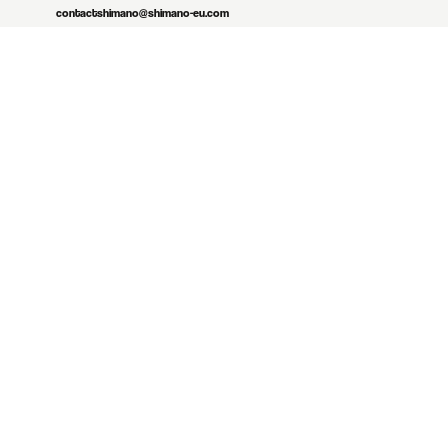
contactshimano@shimano-eu.com