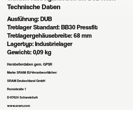
Technische Daten
Ausführung:
DUB
Tretlager Standard:
BB30 Pressfit
Tretlagergehäusebreite:
68 mm
Lagertyp:
Industrielager
Gewicht:
0,09 kg
Herstellerdaten gem. GPSR
Marke SRAM:
EU-Verantwortlicher:
SRAM Deutschland GmbH
Romstraße 1
D-97424 Schweinfurt
www.sram.com