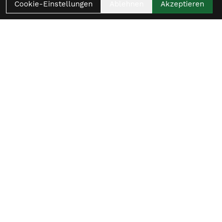
Cookie-Einstellungen
Ablehnen
Akzeptieren
Womit beginnt
dein nächster Ride?
Beratungstermin vereinbaren
Gemeinsam finden wir das passende Bike für
deine Anforderungen.
jetzt anfragen