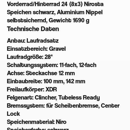
Vorderrad/Hinterrad 24 (8x3) Nirosta
Speichen schwarz, Aluminium Nippel
selbstsichernd, Gewicht 1690 g
Technische Daten
Anbau:
Laufradsatz
Einsatzbereich:
Gravel
Laufradgröße:
28"
Schaltungssystem:
11-fach, 12-fach
Achse:
Steckachse 12 mm
Einbaubreite:
100 mm, 142 mm
Freilaufkörper:
XDR
Felgenart:
Clincher, Tubeless Ready
Bremssystem:
für Scheibenbremse, Center
Lock
Speichenmaterial:
Niro
Speichenfarbe:
schwarz