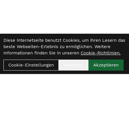
Diese Internetseite benutzt Cookies, um Ihren Lesern das
beste Webseiten-Erlebnis zu ermöglichen. Weitere
Informationen finden Sie in unseren
Cookie-Richtlinien.
Cookie-Einstellungen
Ablehnen
Akzeptieren
Womit beginnt
dein nächster Ride?