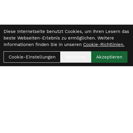
Diese Internetseite benutzt Cookies, um Ihren Lesern das
beste Webseiten-Erlebnis zu ermöglichen. Weitere
Informationen finden Sie in unseren
Cookie-Richtlinien.
Cookie-Einstellungen
Ablehnen
Akzeptieren
Womit beginnt
dein nächster Ride?