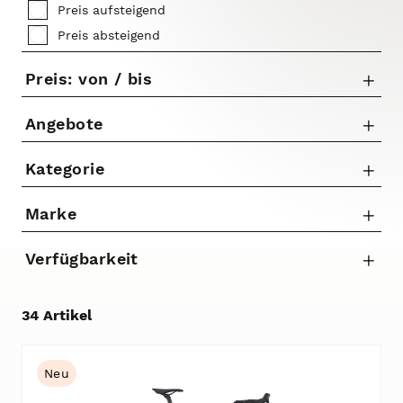
Preis aufsteigend
Preis absteigend
Preis: von / bis
Angebote
Nur Angebote anzeigen
Kategorie
bis
Brillen
Marke
€
E-MTB Hardtail
Cervelo
Gravel-Bikes
Verfügbarkeit
Colnago
Kinder- / Jugendfahrräder
Orbea
Rahmen
34 Artikel
REACT
Rennräder
Wilier
Neu