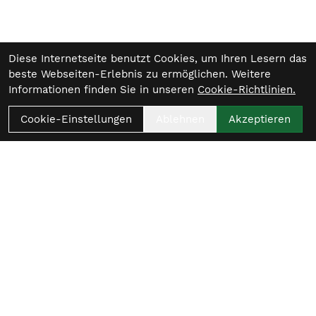
Diese Internetseite benutzt Cookies, um Ihren Lesern das
beste Webseiten-Erlebnis zu ermöglichen. Weitere
Informationen finden Sie in unseren
Cookie-Richtlinien.
Cookie-Einstellungen
Ablehnen
Akzeptieren
Womit beginnt
dein nächster Ride?