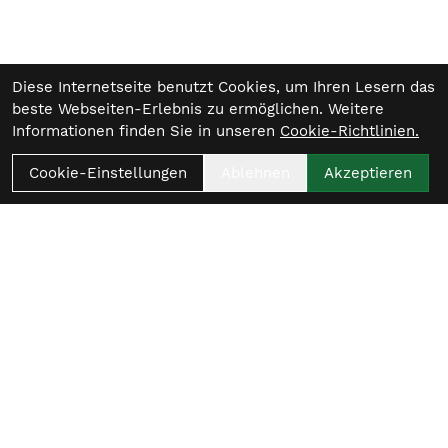
Diese Internetseite benutzt Cookies, um Ihren Lesern das
beste Webseiten-Erlebnis zu ermöglichen. Weitere
Informationen finden Sie in unseren
Cookie-Richtlinien.
Cookie-Einstellungen
Ablehnen
Akzeptieren
Womit beginnt
dein nächster Ride?