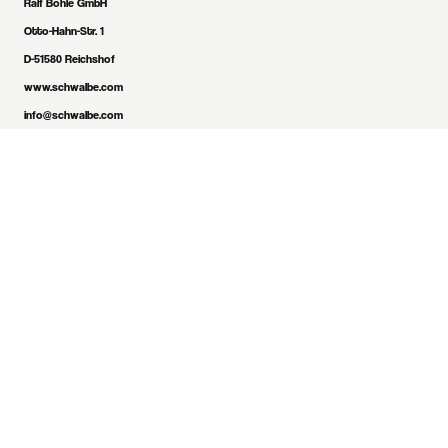
Ralf Bohle GmbH
Otto-Hahn-Str. 1
D-51580 Reichshof
www.schwalbe.com
info@schwalbe.com