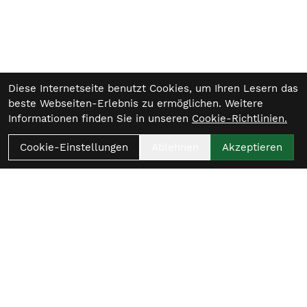
Diese Internetseite benutzt Cookies, um Ihren Lesern das
beste Webseiten-Erlebnis zu ermöglichen. Weitere
Informationen finden Sie in unseren
Cookie-Richtlinien.
Cookie-Einstellungen
Ablehnen
Akzeptieren
Womit beginnt
dein nächster Ride?