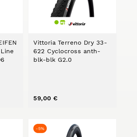
EIFEN
Vittoria Terreno Dry 33-
Line
622 Cyclocross anth-
06
blk-blk G2.0
59,00 €
-5%