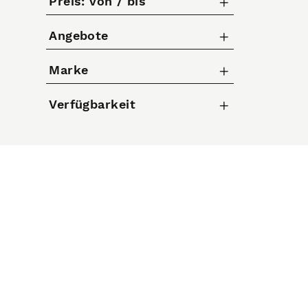
Preis: von / bis
Angebote
bis
€
Nur Angebote anzeigen
Marke
Continental
Verfügbarkeit
Fulcrum
KENDA TIRES
Michelin
Schwalbe
SRAM
Vittoria