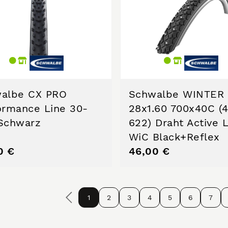
albe CX PRO
Schwalbe WINTER
ormance Line 30-
28x1.60 700x40C (
Schwarz
622) Draht Active 
WiC Black+Reflex
0 €
46,00 €
1
2
3
4
5
6
7