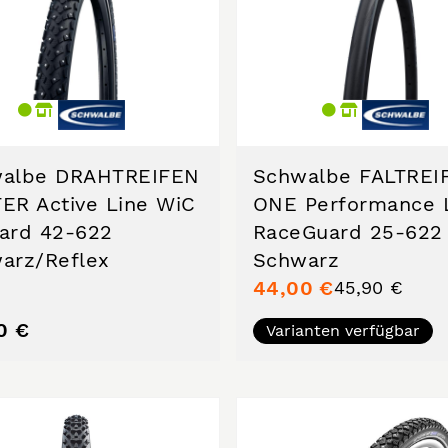
albe DRAHTREIFEN
Schwalbe FALTREI
ER Active Line WiC
ONE Performance 
ard 42-622
RaceGuard 25-622
arz/Reflex
Schwarz
44,00 €
45,90 €
0 €
Varianten verfügbar