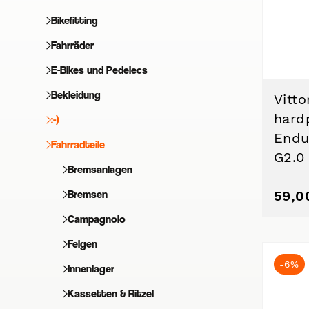
Bikefitting
Fahrräder
E-Bikes und Pedelecs
Bekleidung
Vitto
hard
:-)
Endu
Fahrradteile
G2.0
Bremsanlagen
Bremsen
59,0
Campagnolo
Felgen
-6%
Innenlager
Kassetten & Ritzel