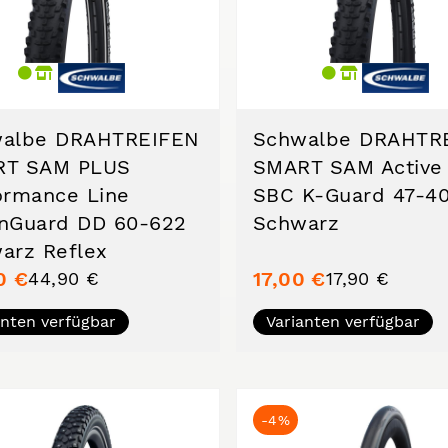
albe DRAHTREIFEN
Schwalbe DRAHTR
RT SAM PLUS
SMART SAM Active 
ormance Line
SBC K-Guard 47-4
nGuard DD 60-622
Schwarz
arz Reflex
0 €
17,00 €
44,90 €
17,90 €
anten verfügbar
Varianten verfügbar
-4%