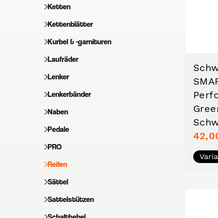
Ketten
Kettenblätter
Kurbel & -garnituren
Laufräder
Schw
Lenker
SMA
Perf
Lenkerbänder
Gree
Naben
Schw
Pedale
42,0
PRO
Vari
Reifen
Sättel
Sattelstützen
Schalthebel