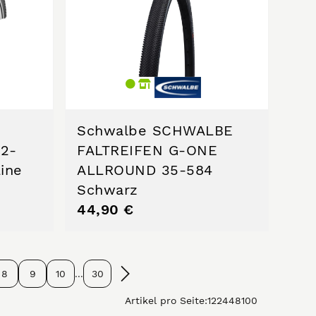
Schwalbe SCHWALBE
42-
FALTREIFEN G-ONE
Line
ALLROUND 35-584
Schwarz
44,90 €
8
9
10
...
30
Artikel pro Seite:
12
24
48
100