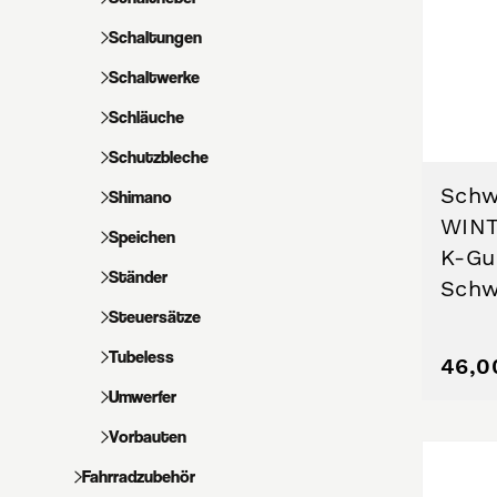
Schaltungen
Schaltwerke
Schläuche
Schutzbleche
Schw
Shimano
WINT
Speichen
K-Gu
Ständer
Schw
Steuersätze
Tubeless
46,0
Umwerfer
Vorbauten
Fahrradzubehör