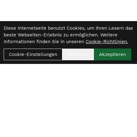
Diese Internetseite benutzt Cookies, um Ihren Lesern das
beste Webseiten-Erlebnis zu ermöglichen. Weitere
Informationen finden Sie in unseren
Cookie-Richtlinien.
Cookie-Einstellungen
Ablehnen
Akzeptieren
Womit beginnt
dein nächster Ride?