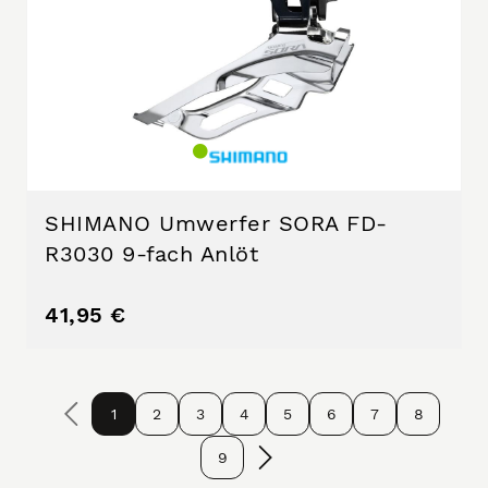
SHIMANO Umwerfer SORA FD-
R3030 9-fach Anlöt
41,95 €
1
2
3
4
5
6
7
8
9