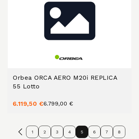
Orbea ORCA AERO M20i REPLICA
55 Lotto
6.119,50 €
6.799,00 €
1
2
3
4
5
6
7
8