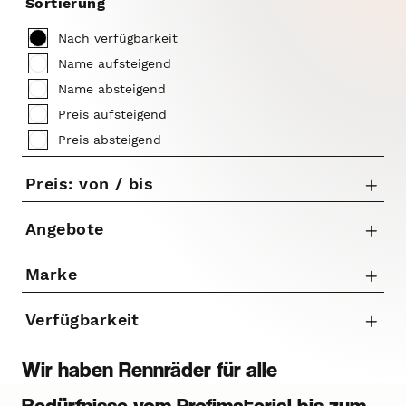
Sortierung
Nach verfügbarkeit
Name aufsteigend
Name absteigend
Preis aufsteigend
Preis absteigend
Preis: von / bis
Angebote
Nur Angebote anzeigen
Marke
bis
Colnago
Verfügbarkeit
€
Orbea
Wilier
Wir haben Rennräder für alle
Bedürfnisse vom Profimaterial bis zum