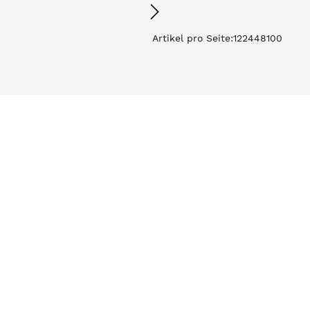
Artikel pro Seite:
12
24
48
100