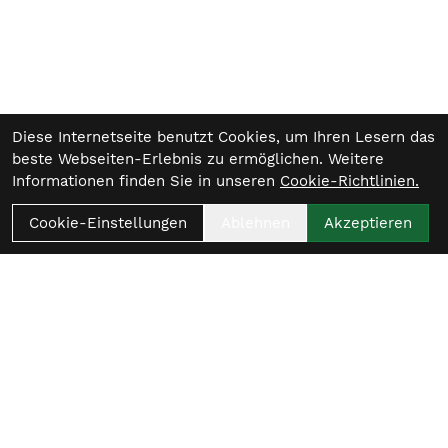
Diese Internetseite benutzt Cookies, um Ihren Lesern das
beste Webseiten-Erlebnis zu ermöglichen. Weitere
Informationen finden Sie in unseren
Cookie-Richtlinien.
Cookie-Einstellungen
Ablehnen
Akzeptieren
Womit beginnt
dein nächster Ride?