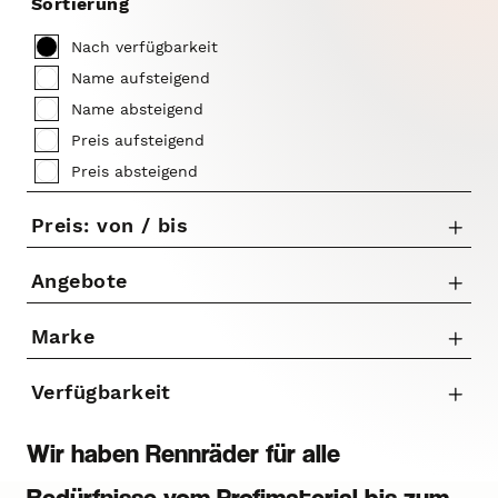
Sortierung
Nach verfügbarkeit
Name aufsteigend
Name absteigend
Preis aufsteigend
Preis absteigend
Preis: von / bis
Angebote
Nur Angebote anzeigen
Marke
bis
Colnago
Verfügbarkeit
€
Orbea
Wilier
Wir haben Rennräder für alle
Bedürfnisse vom Profimaterial bis zum