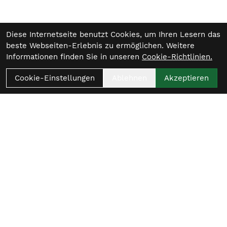
Diese Internetseite benutzt Cookies, um Ihren Lesern das
beste Webseiten-Erlebnis zu ermöglichen. Weitere
Informationen finden Sie in unseren
Cookie-Richtlinien.
Cookie-Einstellungen
Ablehnen
Akzeptieren
Womit beginnt
dein nächster Ride?
Beratungstermin vereinbaren