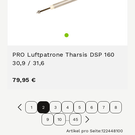
PRO Luftpatrone Tharsis DSP 160
30,9 / 31,6
79,95 €
1
2
3
4
5
6
7
8
9
10
...
45
Artikel pro Seite:
12
24
48
100