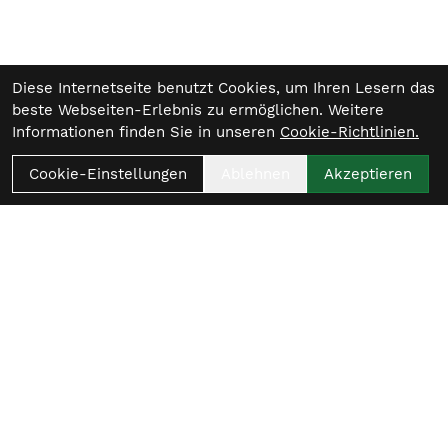
Diese Internetseite benutzt Cookies, um Ihren Lesern das
beste Webseiten-Erlebnis zu ermöglichen. Weitere
Informationen finden Sie in unseren
Cookie-Richtlinien.
Cookie-Einstellungen
Ablehnen
Akzeptieren
Womit beginnt
dein nächster Ride?